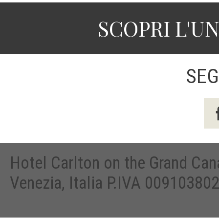
SCOPRI L'U
SEG
Hotel Carlton on the Grand Can
Venezia, Italia P.IVA 00910380