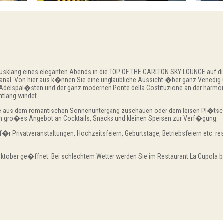
sklang eines eleganten Abends in die TOP OF THE CARLTON SKY LOUNGE auf die 
 Canal. Von hier aus k�nnen Sie eine unglaubliche Aussicht �ber ganz Venedi
 Adelspal�sten und der ganz modernen Ponte della Costituzione an der harmon
tlang windet.
 aus dem romantischen Sonnenuntergang zuschauen oder dem leisen Pl�tsche
 ein gro�es Angebot an Cocktails, Snacks und kleinen Speisen zur Verf�gung.
 Privatveranstaltungen, Hochzeitsfeiern, Geburtstage, Betriebsfeiern etc. re
ktober ge�ffnet. Bei schlechtem Wetter werden Sie im Restaurant La Cupola b