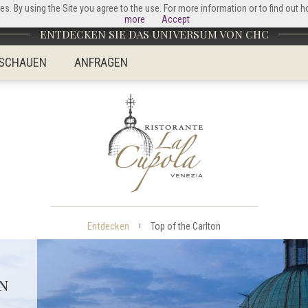
es. By using the Site you agree to the use. For more information or to find out 
Do you want to view the website in
English
?
more
Accept
ENTDECKEN SIE DAS UNIVERSUM VON CHC
SCHAUEN
ANFRAGEN
Entdecken
Top of the Carlton
n