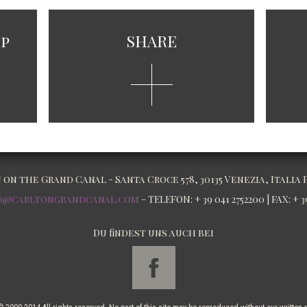
p
SHARE
n the Grand Canal - Santa Croce 578, 30135 Venezia, Italia P
o@carltongrandcanal.com
- TELEFON: + 39 041 2752200 | FAX: + 3
Du findest uns auch bei