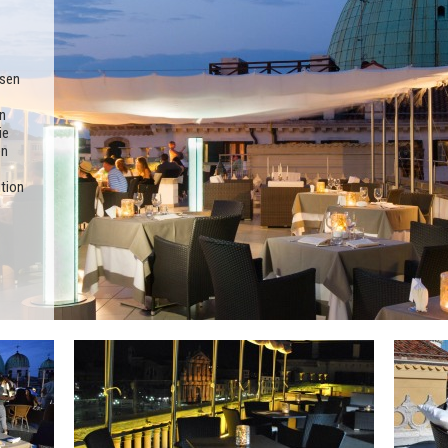
ssen
n
ie
en
ition