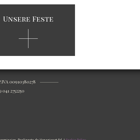
Unsere Feste
.IVA 00910380278
9 041 2752250